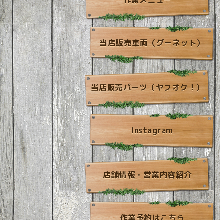
作業メニュー
当店販売車両（グーネット）
当店販売パーツ（ヤフオク！）
Instagram
店舗情報・営業内容紹介
作業予約はこちら