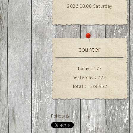
2026.08.08 Saturday
counter
Today :
177
Yesterday :
722
Total :
1268952
Follow @