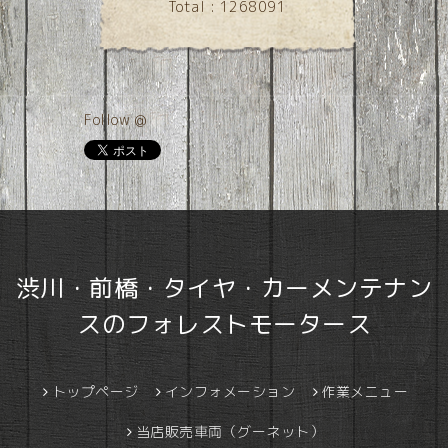
Total :
1268091
Follow @
渋川・前橋・タイヤ・カーメンテナン
スのフォレストモータース
トップページ
インフォメーション
作業メニュー
当店販売車両（グーネット）