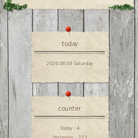
today
2026.08.08 Saturday
counter
Today :
4
Yesterday :
722