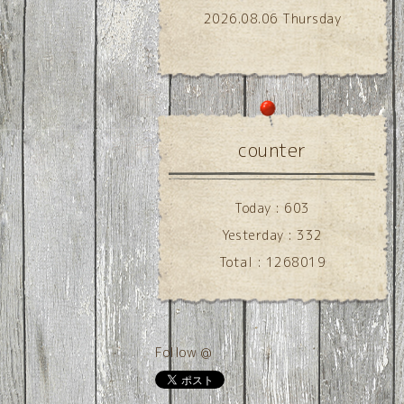
2026.08.06 Thursday
counter
Today :
603
Yesterday :
332
Total :
1268019
Follow @