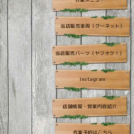
作業メニュー
当店販売車両（グーネット）
当店販売パーツ（ヤフオク！）
Instagram
店舗情報・営業内容紹介
作業予約はこちら