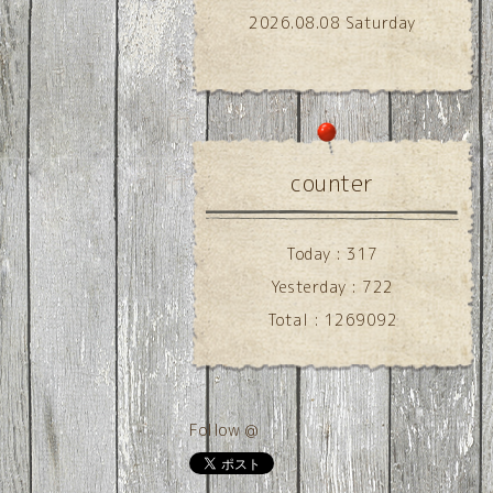
2026.08.08 Saturday
counter
Today :
317
Yesterday :
722
Total :
1269092
Follow @