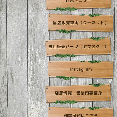
作業メニュー
当店販売車両（グーネット）
当店販売パーツ（ヤフオク！）
Instagram
店舗情報・営業内容紹介
作業予約はこちら