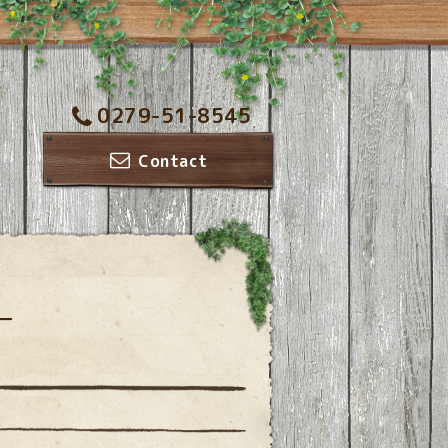
0279-51-8545
Contact
ー