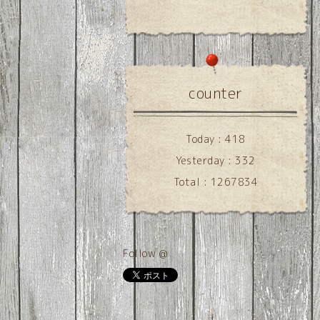
counter
Today :
418
Yesterday :
332
Total :
1267834
Follow @