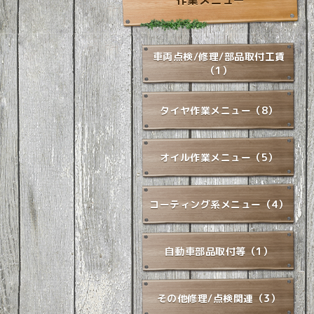
作業メニュー
車両点検/修理/部品取付工賃
（1）
タイヤ作業メニュー（8）
オイル作業メニュー（5）
コーティング系メニュー（4）
自動車部品取付等（1）
その他修理/点検関連（3）