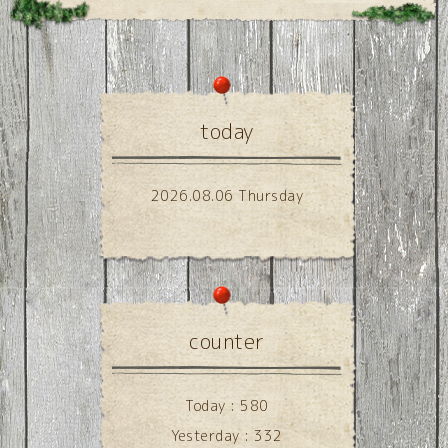
today
2026.08.06 Thursday
counter
Today :
580
Yesterday :
332