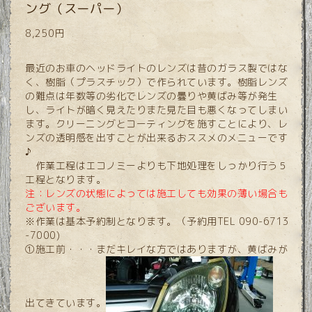
ング（スーパー）
8,250円
最近のお車のヘッドライトのレンズは昔のガラス製ではな
く、樹脂（プラスチック）で作られています。樹脂レンズ
の難点は年数等の劣化でレンズの曇りや黄ばみ等が発生
し、ライトが暗く見えたりまた見た目も悪くなってしまい
ます。クリーニングとコーティングを施すことにより、レ
ンズの透明感を出すことが出来るおススメのメニューです
♪
作業工程はエコノミーよりも下地処理をしっかり行う５
工程となります。
注：レンズの状態によっては施工しても効果の薄い場合も
ございます。
※作業は基本予約制となります。（予約用TEL 090-6713
-7000)
①施工前・・・まだキレイな方ではありますが、黄ばみが
出てきています。