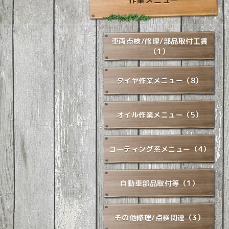
作業メニュー
車両点検/修理/部品取付工賃
（1）
タイヤ作業メニュー（8）
オイル作業メニュー（5）
コーティング系メニュー（4）
自動車部品取付等（1）
その他修理/点検関連（3）