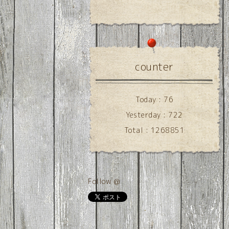
counter
Today :
76
Yesterday :
722
Total :
1268851
Follow @