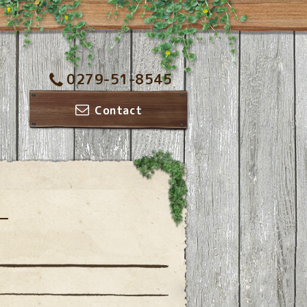
0279-51-8545
Contact
ー