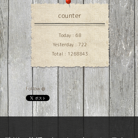
counter
Today :
68
Yesterday :
722
Total :
1268843
Follow @