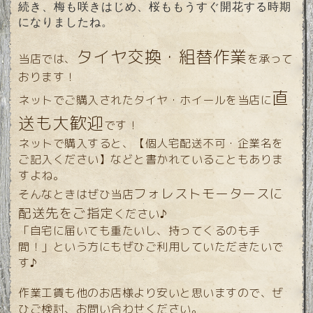
続き、梅も咲きはじめ、桜ももうすぐ開花する時期
になりましたね。
タイヤ交換・組替作業
当店では、
を承って
おります！
直
ネットでご購入されたタイヤ・ホイールを当店に
送も大歓迎
です！
ネットで購入すると、【個人宅配送不可・企業名を
ご記入ください】などと書かれていることもありま
すよね。
フォレストモータースに
そんなときはぜひ当店
配送先をご指定
ください♪
「自宅に届いても重たいし、持ってくるのも手
間！」という方にもぜひご利用していただきたいで
す♪
作業工賃も他のお店様より安いと思いますので、ぜ
ひご検討、お問い合わせください。