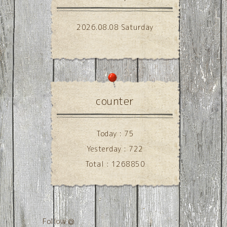
2026.08.08 Saturday
counter
Today :
75
Yesterday :
722
Total :
1268850
Follow @