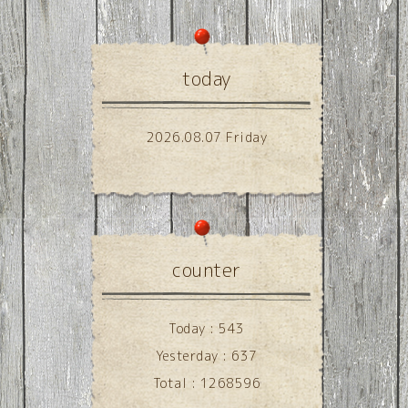
today
2026.08.07 Friday
counter
Today :
543
Yesterday :
637
Total :
1268596