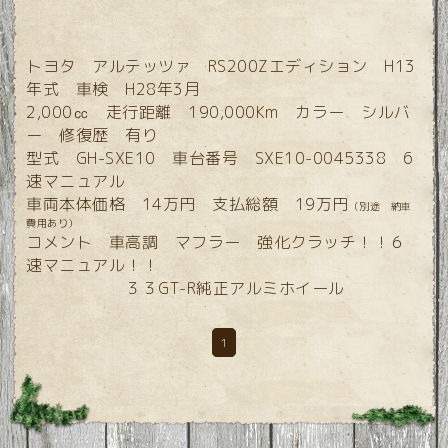
トヨタ アルテッツァ RS200Zエディション H13
年式 車検 H28年3月
2,000㏄ 走行距離 190,000Km カラー シルバ
ー 修復歴 有り
型式 GH-SXE10 車台番号 SXE10-0045338 6
速マニュアル
車両本体価格 14万円 支払総額 19万円
（別途 納車
費用あり）
コメント 車高調 マフラー 強化クラッチ！！６
速マニュアル！！
３３GT-R純正アルミホイール
1