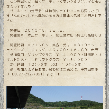
この機会にご一緒にサーキットで思いっきりクルマを走ら
せてみませんか？？
サーキットの走行会には特別なライセンスの必要はござい
ませんので少しでも興味のある方は是非お気軽にお問合せ下
さい！！
開催日 ２０１５年８月２日（日）
開催場所 本庄サーキット 埼玉県本庄市児玉町高柳８８
３
開催時間 ※７：３０～ 集合・受付 ※８：０５～ ド
ライバーズミーティング ※９：００～１６：００ 走行
参加費用 グリップクラス ￥１４，０００（計測器・リ
ザルト料込） ドリフトクラス ￥１３，０００
走行時間 １２分×５本 又は １０分×６本
※ 参加方法や各お問い合わせは当店又は、平井自動車
（TEL027-212-7891）まで！！