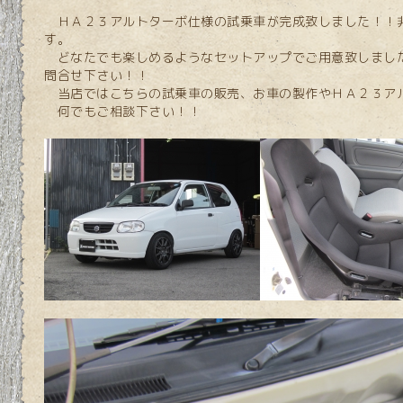
ＨＡ２３アルトターボ仕様の試乗車が完成致しました！！
す。
どなたでも楽しめるようなセットアップでご用意致しまし
問合せ下さい！！
当店ではこちらの試乗車の販売、お車の製作やＨＡ２３ア
何でもご相談下さい！！