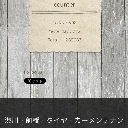
counter
Today :
308
Yesterday :
722
Total :
1269083
Follow @
渋川・前橋・タイヤ・カーメンテナン