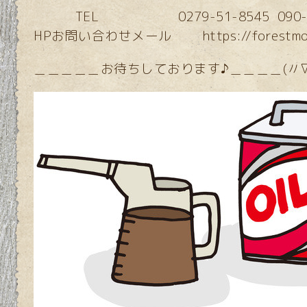
TEL 0279-51-8545 090-67
HPお問い合わせメール
https://forestm
＿＿＿＿＿お待ちしております♪＿＿＿＿(〃∇