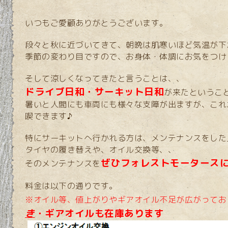
いつもご愛顧ありがとうございます。
段々と秋に近づいてきて、朝晩は肌寒いほど気温が下
季節の変わり目ですので、お身体・体調にお気をつけ
そして涼しくなってきたと言うことは、、
ドライブ日和・サーキット日和
が来たというこ
暑いと人間にも車両にも様々な支障が出ますが、
これ
喫できます♪
特にサーキットへ行かれる方は、メンテナンスをした
タイヤの履き替えや、オイル交換等、、
ぜひフォレストモータース
そのメンテナンスを
料金は以下の通りです。
※オイル等、値上がりやギアオイル不足が広がってお
き
・ギアオイルも在庫あります