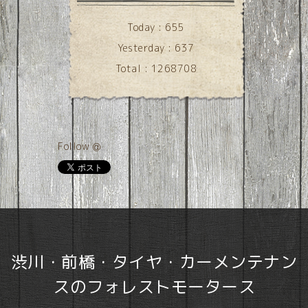
Today :
655
Yesterday :
637
Total :
1268708
Follow @
渋川・前橋・タイヤ・カーメンテナン
スのフォレストモータース