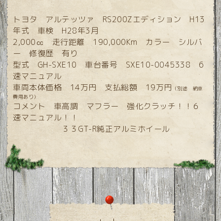
トヨタ アルテッツァ RS200Zエディション H13
年式 車検 H28年3月
2,000㏄ 走行距離 190,000Km カラー シルバ
ー 修復歴 有り
型式 GH-SXE10 車台番号 SXE10-0045338 6
速マニュアル
車両本体価格 14万円 支払総額 19万円
（別途 納車
費用あり）
コメント 車高調 マフラー 強化クラッチ！！６
速マニュアル！！
３３GT-R純正アルミホイール