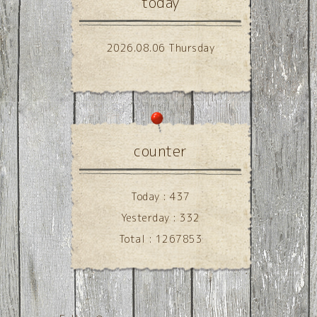
today
2026.08.06 Thursday
counter
Today :
437
Yesterday :
332
Total :
1267853