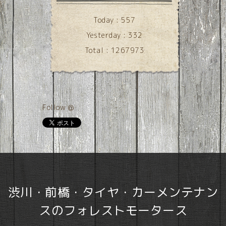
Today :
557
Yesterday :
332
Total :
1267973
Follow @
渋川・前橋・タイヤ・カーメンテナン
スのフォレストモータース